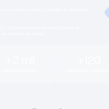
lo, o evento conecta o mercado às principais
0%, o Next se consolida como o ponto de
ro do mercado do morar.
+
2
mil
+
120
empresas presentes
palestrantes e painelist