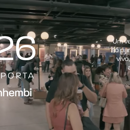
Um ve
só par
vivo