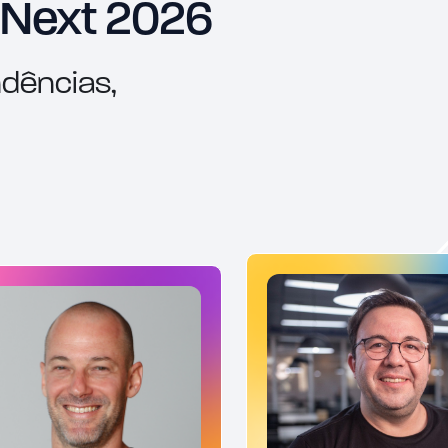
 Next 2026
ndências,