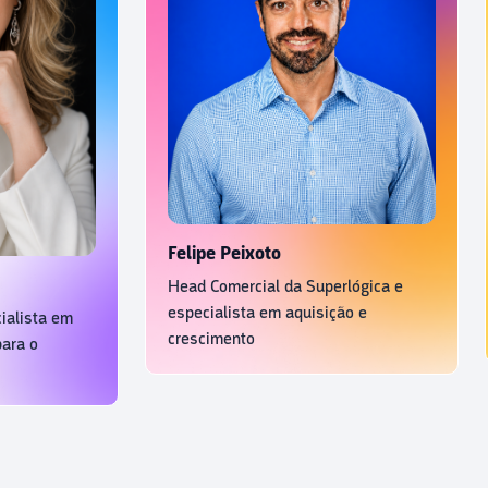
Felipe Peixoto
Head Comercial da Superlógica e
especialista em aquisição e
 especialista em
crescimento
ting para o
io