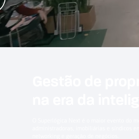
Gestão de prop
na era da intelig
O Superlógica Next é o maior evento do me
administradoras, imobiliárias e síndicos 
networking e geração de negócios.