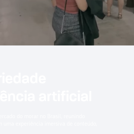
riedade
ência artificial
rcado do morar no Brasil, reunindo
em uma experiência imersiva de conteúdo,