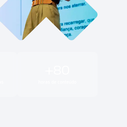
+
80
as
horas de conteúdo