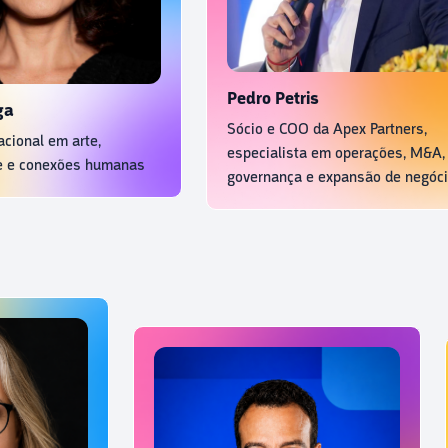
Pedro Petris
Sócio e COO da Apex Partners,
l em arte,
especialista em operações, M&A,
conexões humanas
governança e expansão de negócio